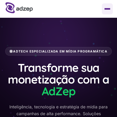
Soluções
Fale conosco
Adtech e Opec
ADTECH ESPECIALIZADA EM MÍDIA PROGRAMÁTICA
Materiais
Tecnologia e inteligência sob medida
Transforme sua
Guia de Formatos de Banner
Blog
Gestão de mídia programática
monetização com a
Sobre
AdZep
Cases de Sucesso
Quem somos
Inteligência, tecnologia e estratégia de mídia para
campanhas de alta performance. Soluções