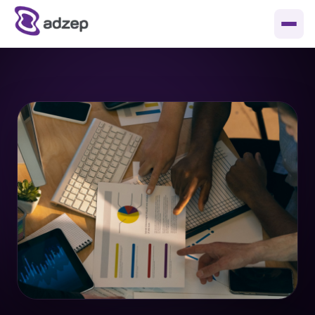
Soluções
Fale conosco
Adtech e Opec
Materiais
Tecnologia e inteligência sob medida
Guia de Formatos de Banner
Blog
Gestão de mídia programática
Sobre
Cases de Sucesso
Quem somos