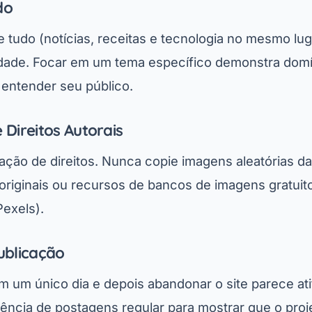
do
e tudo (notícias, receitas e tecnologia no mesmo l
ridade. Focar em um tema específico demonstra domí
a entender seu público.
 Direitos Autorais
ção de direitos. Nunca copie imagens aleatórias da i
s originais ou recursos de bancos de imagens gratuit
exels).
ublicação
em um único dia e depois abandonar o site parece at
cia de postagens regular para mostrar que o proje