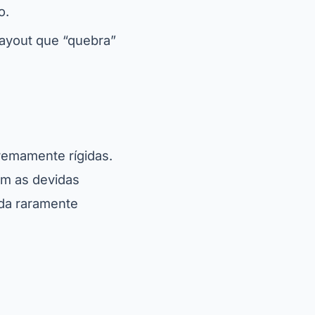
o.
layout que “quebra”
remamente rígidas.
em as devidas
da raramente