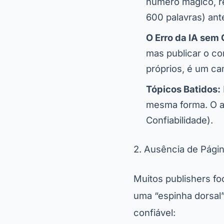
número mágico, r
600 palavras) ante
O Erro da IA sem 
mas publicar o co
próprios, é um cam
Tópicos Batidos:
mesma forma. O al
Confiabilidade).
2. Ausência de Págin
Muitos publishers f
uma “espinha dorsal”
confiável: