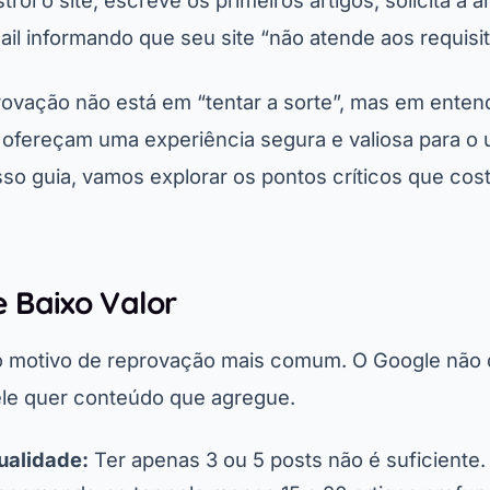
ói o site, escreve os primeiros artigos, solicita a an
il informando que seu site “não atende aos requisit
rovação não está em “tentar a sorte”, mas em enten
ofereçam uma experiência segura e valiosa para o 
sso guia, vamos explorar os pontos críticos que co
e Baixo Valor
 o motivo de reprovação mais comum. O Google não
 ele quer conteúdo que agregue.
ualidade:
Ter apenas 3 ou 5 posts não é suficiente