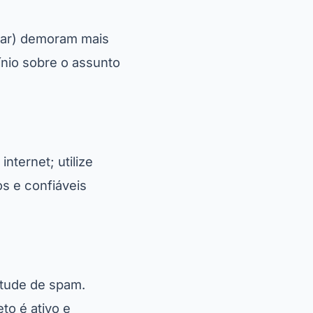
ugar) demoram mais
nio sobre o assunto
nternet; utilize
os e confiáveis
itude de spam.
to é ativo e