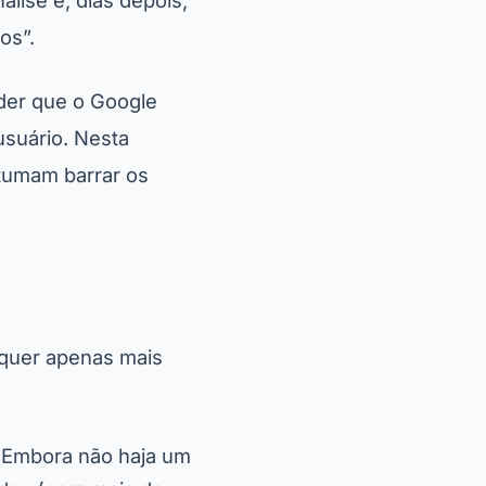
álise e, dias depois,
os”.
der que o Google
usuário. Nesta
stumam barrar os
 quer apenas mais
. Embora não haja um