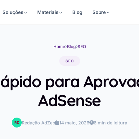
Soluções
Materiais
Blog
Sobre
Home
Blog
SEO
SEO
Rápido para Aprova
AdSense
Redação AdZep
14 maio, 2026
6 min de leitura