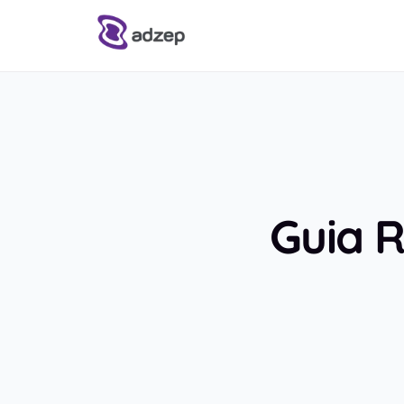
Soluções
Fale conosco
Adtech e Opec
Materiais
Tecnologia e inteligência sob medida
Guia 
Guia de Formatos de Banner
Blog
Gestão de mídia programática
Sobre
Cases de Sucesso
Quem somos