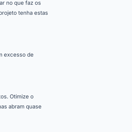
ar no que faz os
projeto tenha estas
em excesso de
tos. Otimize o
inas abram quase