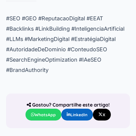
#SEO #GEO #ReputacaoDigital #EEAT
#Backlinks #LinkBuilding #InteligenciaArtificial
#LLMs #MarketingDigital #EstratégiaDigital
#AutoridadeDeDominio #ConteudoSEO
#SearchEngineOptimization #IAeSEO
#BrandAuthority
Gostou? Compartilhe este artigo!
WhatsApp
LinkedIn
X