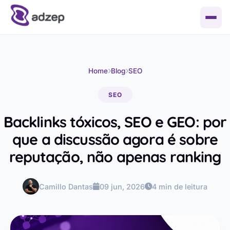
Soluções
Home
Blog
SEO
Fale conosco
SEO
Adtech e Opec
Materiais
Backlinks tóxicos, SEO e GEO: por
Tecnologia e inteligência sob medida
Guia de Formatos de Banner
Blog
que a discussão agora é sobre
Gestão de mídia programática
reputação, não apenas ranking
Sobre
Cases de Sucesso
Camillo Dantas
09 jun, 2026
4 min de leitura
Quem somos